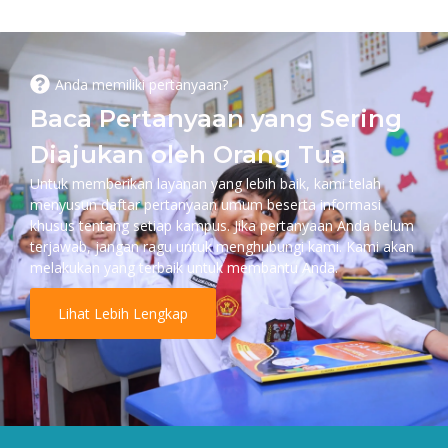
Anda memiliki pertanyaan?
Baca Pertanyaan yang Sering
Diajukan oleh Orang Tua
Untuk memberikan layanan yang lebih baik, kami telah
menyusun daftar pertanyaan umum beserta informasi
khusus tentang setiap kampus. Jika pertanyaan Anda belum
terjawab, jangan ragu untuk menghubungi kami. Kami akan
melakukan yang terbaik untuk membantu Anda.
Lihat Lebih Lengkap