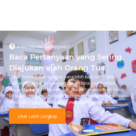
Anda memiliki pertanyaan?
Baca Pertanyaan yang Sering
Diajukan oleh Orang Tua
Untuk memberikan layanan yang lebih baik, kami telah
menyusun daftar pertanyaan umum beserta informasi
khusus tentang setiap kampus. Jika pertanyaan Anda belum
terjawab, jangan ragu untuk menghubungi kami. Kami akan
melakukan yang terbaik untuk membantu Anda.
Lihat Lebih Lengkap