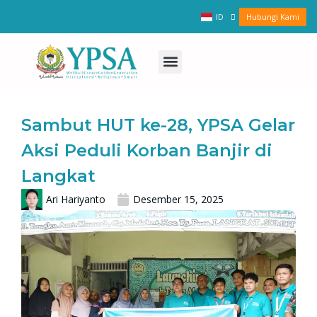
Lewati
Hubungi Kami
ID
EN
ke
konten
Tentang YPSA
Kehidupan Siswa
Menu
Sambut HUT ke-28, YPSA Gelar
Aksi Peduli Korban Banjir di
Langkat
Ari Hariyanto
Desember 15, 2025