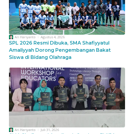
Ari Hariyanto
Agustus 4, 2026
SPL 2026 Resmi Dibuka, SMA Shafiyyatul
Amaliyyah Dorong Pengembangan Bakat
Siswa di Bidang Olahraga
Ari Hariyanto
Juli 31, 2026