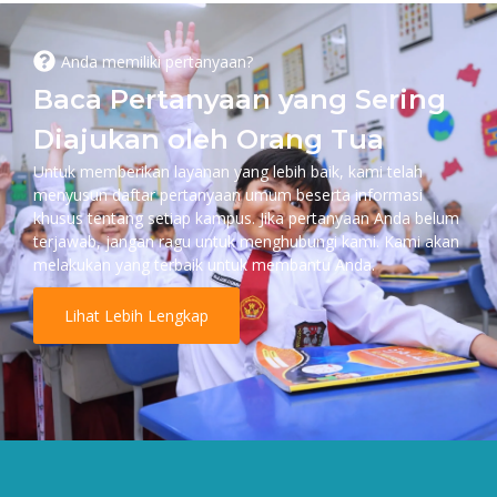
Anda memiliki pertanyaan?
Baca Pertanyaan yang Sering
Diajukan oleh Orang Tua
Untuk memberikan layanan yang lebih baik, kami telah
menyusun daftar pertanyaan umum beserta informasi
khusus tentang setiap kampus. Jika pertanyaan Anda belum
terjawab, jangan ragu untuk menghubungi kami. Kami akan
melakukan yang terbaik untuk membantu Anda.
Lihat Lebih Lengkap