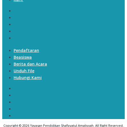
Jalur Pembelajaran
Program
Kurikulum
Ekstrakurikuler
Karir
Pendaftaran
Beasiswa
Berita dan Acara
Unduh File
Hubungi Kami
Pendaftaran
Beasiswa
Berita dan Acara
Unduh File
Hubungi Kami
Copyright © 2026 Yayasan Pendidikan Shafiyyatul Amaliyyah. All Right Reserved.