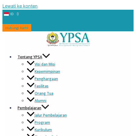
Lewati ke konten
ID
EN
Hubungi Kami
Tentang YPSA
Visi dan Misi
Kepemimpinan
Penghargaan
Fasilitas
Orang Tua
Alumni
Pembelajaran
Jalur Pembelajaran
Program
Kurikulum