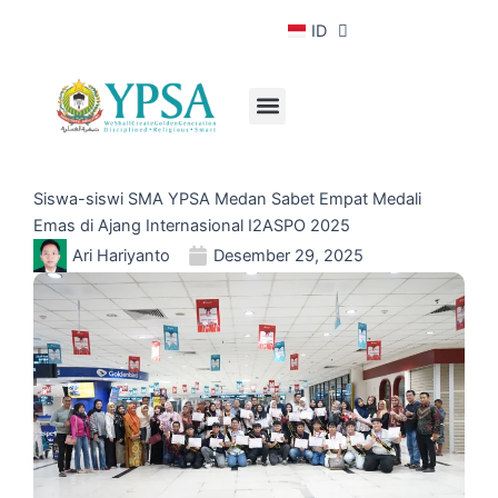
Lewati
Hubungi Kami
ID
EN
ke
konten
Tentang YPSA
Kehidupan Siswa
Menu
Siswa-siswi SMA YPSA Medan Sabet Empat Medali
Emas di Ajang Internasional I2ASPO 2025
Ari Hariyanto
Desember 29, 2025