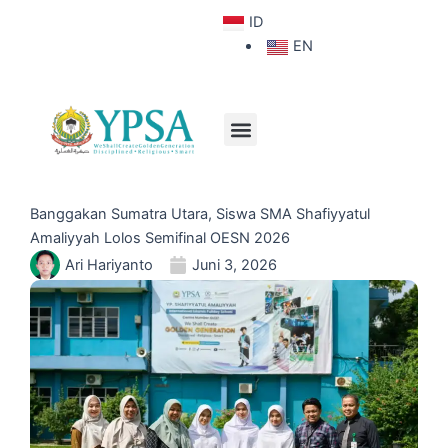
Lewati
ID
ke
Hubungi Kami
EN
konten
Tentang YPSA
Kehidupan Siswa
Menu
Banggakan Sumatra Utara, Siswa SMA Shafiyyatul
Amaliyyah Lolos Semifinal OESN 2026
Ari Hariyanto
Juni 3, 2026