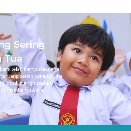
ng Sering
g Tua
 kami telah menyusun daftar
tentang setiap kampus. Jika
agu untuk menghubungi
ntuk membantu Anda.