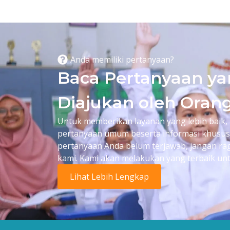
Anda memiliki pertanyaan?
Baca Pertanyaan ya
Diajukan oleh Oran
Untuk memberikan layanan yang lebih baik,
pertanyaan umum beserta informasi khusus 
pertanyaan Anda belum terjawab, jangan r
kami. Kami akan melakukan yang terbaik u
Lihat Lebih Lengkap