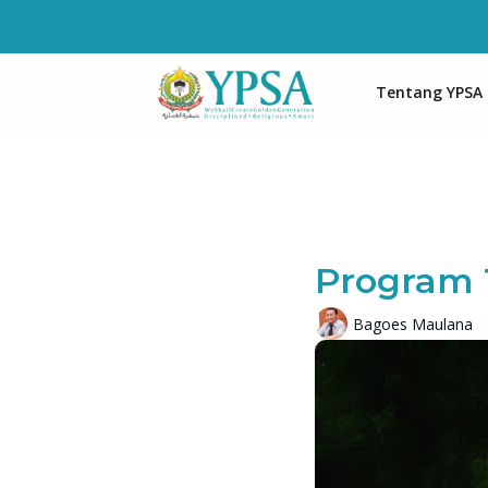
Lewati
ke
konten
Tentang YPSA
Program 
Bagoes Maulana