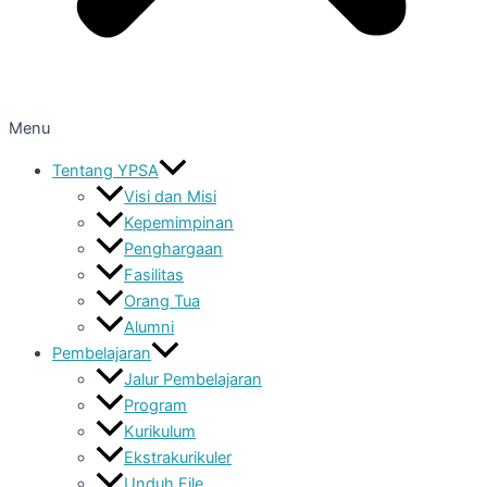
Menu
Tentang YPSA
Visi dan Misi
Kepemimpinan
Penghargaan
Fasilitas
Orang Tua
Alumni
Pembelajaran
Jalur Pembelajaran
Program
Kurikulum
Ekstrakurikuler
Unduh File