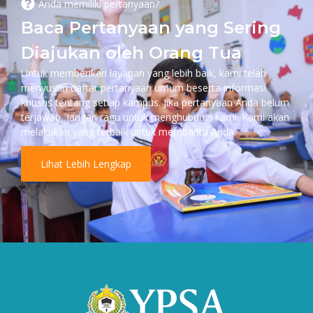
Anda memiliki pertanyaan?
Baca Pertanyaan yang Sering
Diajukan oleh Orang Tua
Untuk memberikan layanan yang lebih baik, kami telah
menyusun daftar pertanyaan umum beserta informasi
khusus tentang setiap kampus. Jika pertanyaan Anda belum
terjawab, jangan ragu untuk menghubungi kami. Kami akan
melakukan yang terbaik untuk membantu Anda.
Lihat Lebih Lengkap