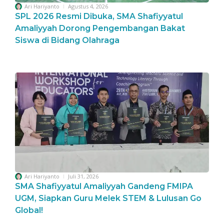
Ari Hariyanto
Agustus 4, 2026
SPL 2026 Resmi Dibuka, SMA Shafiyyatul
Amaliyyah Dorong Pengembangan Bakat
Siswa di Bidang Olahraga
Ari Hariyanto
Juli 31, 2026
SMA Shafiyyatul Amaliyyah Gandeng FMIPA
UGM, Siapkan Guru Melek STEM & Lulusan Go
Global!