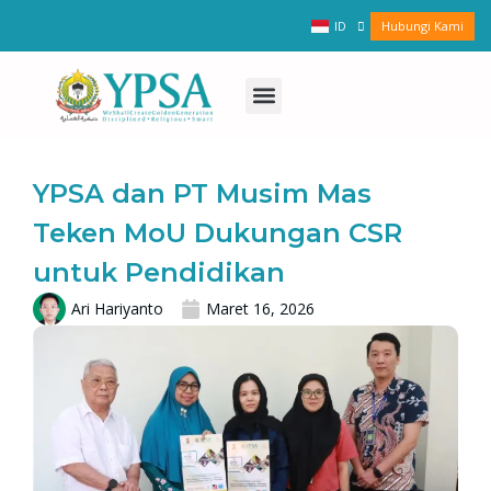
Lewati
Hubungi Kami
ID
EN
ke
konten
Tentang YPSA
Kehidupan Siswa
Menu
YPSA dan PT Musim Mas
Teken MoU Dukungan CSR
untuk Pendidikan
Ari Hariyanto
Maret 16, 2026