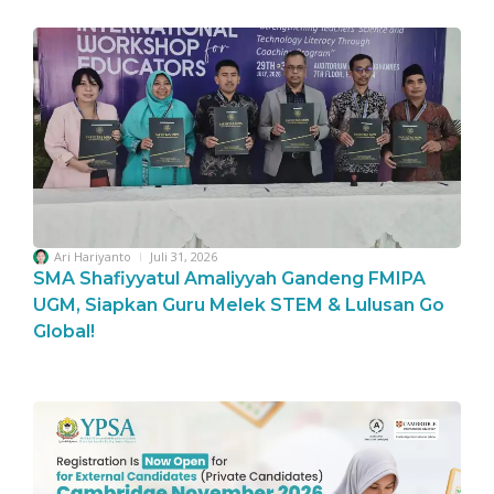
Ari Hariyanto
Juli 31, 2026
SMA Shafiyyatul Amaliyyah Gandeng FMIPA
UGM, Siapkan Guru Melek STEM & Lulusan Go
Global!