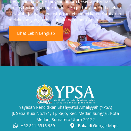
menyusun daftar pertanyaan umum beserta informasi
khusus tentang setiap kampus. Jika pertanyaan Anda belum
terjawab, jangan ragu untuk menghubungi kami. Kami akan
melakukan yang terbaik untuk membantu Anda.
Lihat Lebih Lengkap
Yayasan Pendidikan Shafiyyatul Amaliyyah (YPSA)
Jl. Setia Budi No.191, Tj. Rejo, Kec. Medan Sunggal, Kota
Medan, Sumatera Utara 20122
+62 811 6518 989
Buka di Google Maps